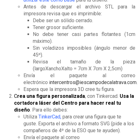
Antes de descargar el archivo STL para la
impresora revisa que es imprimible:
Debe ser un sólido cerrado.
Tener grosor suficiente.
No debe tener casi partes flotantes (1cm
máximo).
Sin voladizos imposibles (ángulo menor de
45º).
Revisa el tamaño de la pieza
(largoXanchoXalto = 7cm X 7cm X 2,5cm)
Envía el paquete al correo
electrónico
intercentros@iescampodecalatrava.com
.
Espera que la impresora 3D cree tu figura.
C
rea una figura personalizada
, con Tinkercad.
Usa la
cortadora láser del Centro para hacer real tu
diseño
. Para ello debes:
Utiliza
TinkerCad
,
para crear una figura que te
guste. Exporta el archivo a formato SVG (pide a los
compañeros de 4º de la ESO que te ayuden).
Envía el paquete al correo