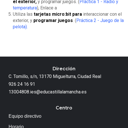
el exterior,
y programar juegos. (
Práctica 1 - Radio y
temperatura
), Enlace a
Utiliza las
tarjetas micro:bit para
interaccionar con el
exterior, y
programar juegos
. (
Práctica 2 - Juego de la
pelota
).
Dirección
C. Tomillo, s/n, 13170 Miguelturra, Ciudad Real
926 24 16 91
13004808.ies@educastillalamancha.es
Centro
Equipo directivo
Horario