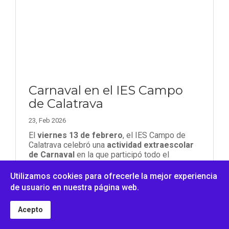
Carnaval en el IES Campo
de Calatrava
23, Feb 2026
El
viernes 13 de febrero
, el IES Campo de
Calatrava celebró una
actividad extraescolar
de Carnaval
en la que participó todo el
alumnado. La jornada incluyó un desfile de
disfraces y diversas actividades lúdicas
Utilizamos cookies para ofrecerle la mejor experiencia
organizadas por el profesorado. El centro
de usuario en nuestra página web.
agradece la implicación y el buen...
Acepto